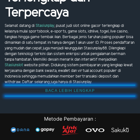
Terpercaya
Selamat datang di
Stasiunplay
, pusat judi slot online gacor terlengkap di
kelasnya mulai sportsbook, e-sports, game slots, idnlive, togel, live casino,
tangkas hingga game tembak ikan. Berbagai jenis taruhan paling populer bisa
dimainkan di satu tempat ini hanya dengan 1 akun user ID. Proses pendaftaran
yang mudah dan cepat juga menjadi keunggulan Stasiunplay88. Dilengkapi
dengan teknologi terkini dan sistem enkripsi untuk pengalaman bermain
tanpa hambatan. Memiliki desain menarik dan interaktif menjadikan
Stasiunslot
website pilihan. Didukung sistem pembayaran yang lengkap lewat
kerjasama dengan bank swasta, ewallet dan virtual account populer di
Indonesia sehingga memudahkan member bertransaksi deposit dan
withdraw. Daftar sekarang juga hanya di Stasiunplay.
BACA LEBIH LENGKAP
Metode Pembayaran :