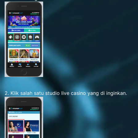
2. Klik salah satu studio live casino yang di inginkan.