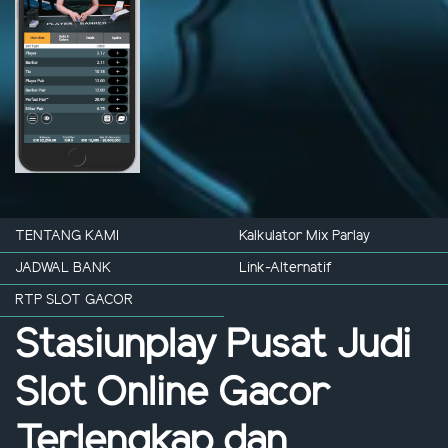
TENTANG KAMI
Kalkulator Mix Parlay
JADWAL BANK
Link-Alternatif
RTP SLOT GACOR
Stasiunplay Pusat Judi
Slot Online Gacor
Terlengkap dan